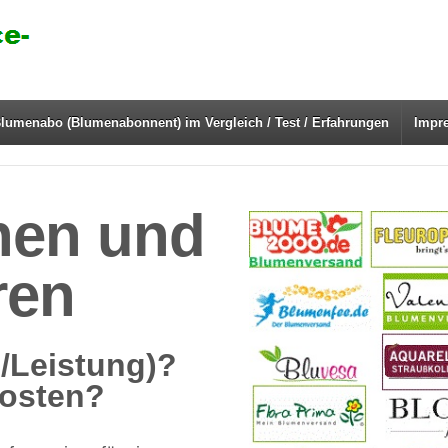
lumenabo (Blumenabonnent) im Vergleich / Test / Erfahrungen
Impr
hen und
ren
s/Leistung)?
osten?