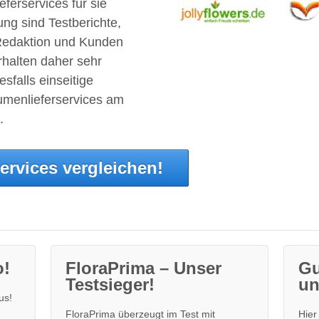
ferservices für sie
ung sind Testberichte,
Redaktion und Kunden
rhalten daher sehr
sfalls einseitige
lumenlieferservices am
.
ervices vergleichen!
o!
FloraPrima – Unser
Gu
Testsieger!
un
us!
FloraPrima überzeugt im Test mit
Hier